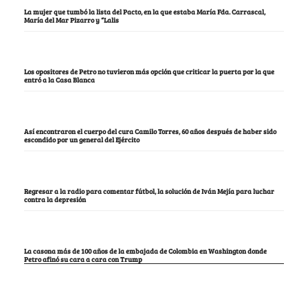
La mujer que tumbó la lista del Pacto, en la que estaba María Fda. Carrascal,
María del Mar Pizarro y “Lalis
Los opositores de Petro no tuvieron más opción que criticar la puerta por la que
entró a la Casa Blanca
Así encontraron el cuerpo del cura Camilo Torres, 60 años después de haber sido
escondido por un general del Ejército
Regresar a la radio para comentar fútbol, la solución de Iván Mejía para luchar
contra la depresión
La casona más de 100 años de la embajada de Colombia en Washington donde
Petro afinó su cara a cara con Trump