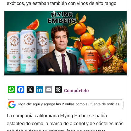
exóticos, ya estaban también con vinos de alto rango
W
F
X
L
E
T
Compártelo
h
a
i
m
h
a
c
n
a
r
t
e
k
i
e
La compañía californiana Flying Ember se había
s
b
e
l
a
establecido como la marca de alcohol y de cócteles más
A
o
d
d