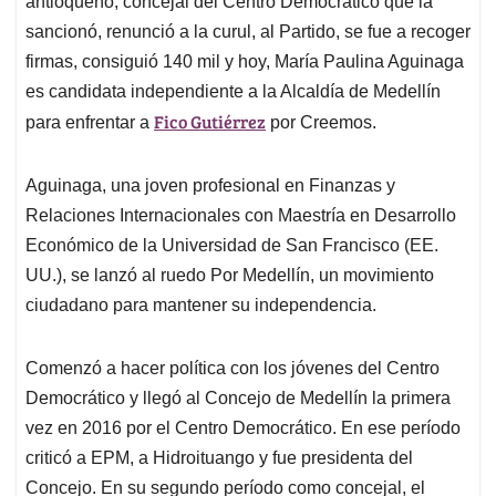
p
o
I
s
antioqueño, concejal del Centro Democrático que la
p
k
n
sancionó, renunció a la curul, al Partido, se fue a recoger
firmas, consiguió 140 mil y hoy, María Paulina Aguinaga
es candidata independiente a la Alcaldía de Medellín
Fico Gutiérrez
para enfrentar a
por Creemos.
Aguinaga, una joven profesional en Finanzas y
Relaciones Internacionales con Maestría en Desarrollo
Económico de la Universidad de San Francisco (EE.
UU.), se lanzó al ruedo Por Medellín, un movimiento
ciudadano para mantener su independencia.
Comenzó a hacer política con los jóvenes del Centro
Democrático y llegó al Concejo de Medellín la primera
vez en 2016 por el Centro Democrático. En ese período
criticó a EPM, a Hidroituango y fue presidenta del
Concejo. En su segundo período como concejal, el