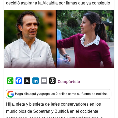
decidió aspirar a la Alcaldía por firmas que ya consiguió
W
F
X
L
E
T
Compártelo
h
a
i
m
h
a
c
n
a
r
t
e
k
i
e
Hija, nieta y bisnieta de jefes conservadores en los
s
b
e
l
a
municipios de Sopetrán y Buriticá en el occidente
A
o
d
d