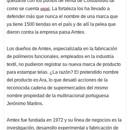
p
o
I
s
quedarse con los puntos de venta de Colsubsidio tal
p
k
n
aquí
como se cuenta
. La fortaleza los ha llevado a
defender más que nunca el nombre de una marca que
ya tiene 1500 tiendas en el país y de allí la pelea que
dieron contra la empresa paisa Amtex.
Los dueños de Amtex, especializada en la fabricación
de polímeros funcionales, empleados en la industria
textil, no pudieron registrar su nueva marca de producto
para estampar telas. ¿La razón? El pretendido nombre
del producto es Ara, lo que desató acciones de la
reconocida cadena de supermercados del mismo
nombre propiedad de la multinacional portuguesa
Jerónimo Martins.
Amtex fue fundada en 1972 y su línea de negocios es la
investigación, desarrollo experimental y fabricación de