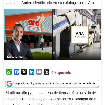
la fábrica Amtex identificado en su catálogo como Ara
W
F
X
L
E
T
Compártelo
h
a
i
m
h
a
c
n
a
r
t
e
k
i
e
El último año para la cadena de tiendas Ara ha sido de
s
b
e
l
a
especial crecimiento y de expansión en Colombia tras
A
o
d
d