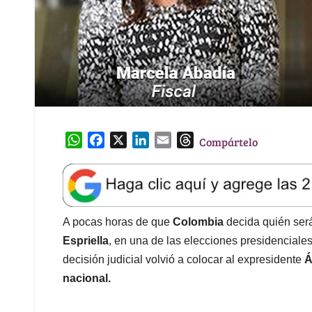
W
F
X
L
E
T
Compártelo
h
a
i
m
h
a
c
n
a
r
t
e
k
i
e
s
b
e
l
a
A
o
d
d
A pocas horas de que
Colombia
decida quién ser
p
o
I
s
Espriella
, en una de las elecciones presidenciales
p
k
n
decisión judicial volvió a colocar al expresidente
Á
nacional.