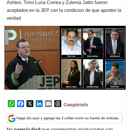
Ashton, Trino Luna Correa y Zulema Jattin fueron
aceptados en la JEP con la condicion de que aporten la
verdad
W
F
X
L
E
T
Compártelo
h
a
i
m
h
a
c
n
a
r
t
e
k
i
e
No
parecía fácil
que congresistas involucrados con