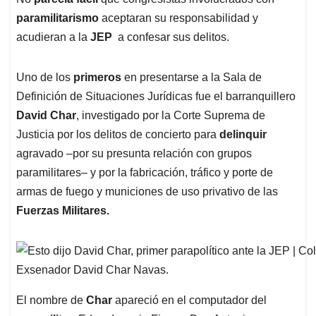
s
b
e
l
a
paramilitarismo
aceptaran su responsabilidad y
A
o
d
d
p
o
I
s
acudieran a la
JEP
a confesar sus delitos.
p
k
n
Uno de los
primeros
en presentarse a la Sala de
Definición de Situaciones Jurídicas fue el barranquillero
David Char
, investigado por la Corte Suprema de
Justicia por los delitos de concierto para
delinquir
agravado –por su presunta relación con grupos
paramilitares– y por la fabricación, tráfico y porte de
armas de fuego y municiones de uso privativo de las
Fuerzas Militares.
Exsenador David Char Navas.
El nombre de
Char
apareció en el computador del