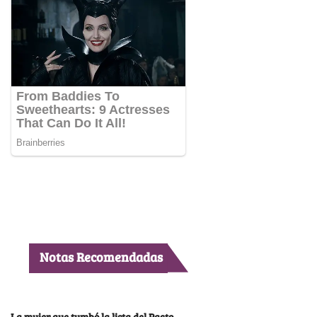
Notas Recomendadas
La mujer que tumbó la lista del Pacto,