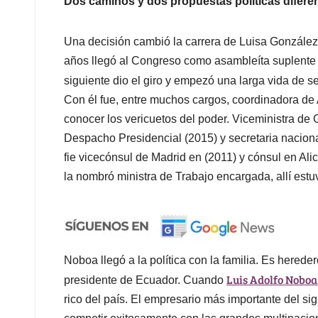
Dos caminos y dos propuestas políticas difere
Una decisión cambió la carrera de Luisa González. 
años llegó al Congreso como asambleíta suplente d
siguiente dio el giro y empezó una larga vida de s
Con él fue, entre muchos cargos, coordinadora de
conocer los vericuetos del poder. Viceministra de G
Despacho Presidencial (2015) y secretaria nacion
fie vicecónsul de Madrid en (2011) y cónsul en Al
la nombró ministra de Trabajo encargada, allí estu
Noboa llegó a la política con la familia. Es herede
Luis Adolfo Nobo
presidente de Ecuador. Cuando
rico del país. El empresario más importante del s