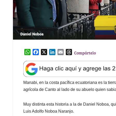
W
F
X
L
E
T
Compártelo
h
a
i
m
h
a
c
n
a
r
t
e
k
i
e
s
b
e
l
a
A
o
d
d
Manabi, en la costa pacífica ecuatoriana es la tier
p
o
I
s
agrícola de Canto al lado de su abuelo quien sabia d
p
k
n
Muy distinta esta historia a la de Daniel Noboa, q
Luis Adolfo Noboa Naranjo.