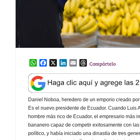
W
F
X
L
E
T
Compártelo
h
a
i
m
h
a
c
n
a
r
t
e
k
i
e
s
b
e
l
a
A
o
d
d
Daniel Noboa, heredero de un emporio creado por 
p
o
I
s
Es el nuevo presidente de Ecuador. Cuando Luis A
p
k
n
hombre más rico de Ecuador, el empresario más im
bananero capaz de competir exitosamente con las
político, y había iniciado una dinastía de tres gen