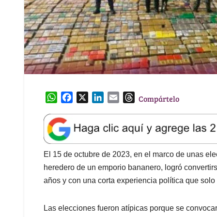
W
F
X
L
E
T
Compártelo
h
a
i
m
h
a
c
n
a
r
t
e
k
i
e
s
b
e
l
a
A
o
d
d
El 15 de octubre de 2023, en el marco de unas ele
p
o
I
s
heredero de un emporio bananero, logró convertirs
p
k
n
años y con una corta experiencia política que sol
Las elecciones fueron atípicas porque se convoca