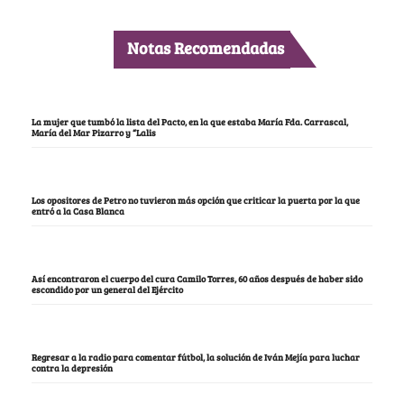
Notas Recomendadas
La mujer que tumbó la lista del Pacto, en la que estaba María Fda. Carrascal,
María del Mar Pizarro y “Lalis
Los opositores de Petro no tuvieron más opción que criticar la puerta por la que
entró a la Casa Blanca
Así encontraron el cuerpo del cura Camilo Torres, 60 años después de haber sido
escondido por un general del Ejército
Regresar a la radio para comentar fútbol, la solución de Iván Mejía para luchar
contra la depresión