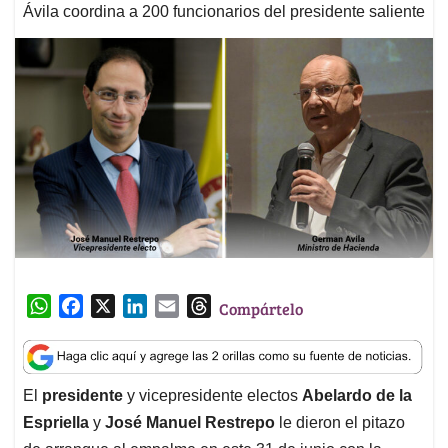
Ávila coordina a 200 funcionarios del presidente saliente
W
F
X
L
E
T
Compártelo
h
a
i
m
h
a
c
n
a
r
t
e
k
i
e
El
presidente
y vicepresidente electos
Abelardo de la
s
b
e
l
a
Espriella
y
José Manuel Restrepo
le dieron el pitazo
A
o
d
d