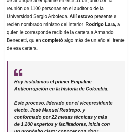
p
o
I
s
de arranque al empalme en este 31 de junio con la
p
k
n
reunión de 1100 personas en el auditorio de la
Universidad Sergio Arboleda.
Allí estuvo
presente el
recién nombrado ministro del interior
Rodrigo Lara,
a
quien le corresponde recibirle la cartera a Armando
Benedetti, quien
completó
algo más de un año al frente
de esa cartera.
Hoy instalamos el primer Empalme
Anticorrupción en la historia de Colombia.
Este proceso, liderado por el vicepresidente
electo, José Manuel Restrepo, y
conformado por 22 mesas técnicas y más
de 1.200 expertos y facilitadores, inicia con
un propósito claro: conocer con rigor,…