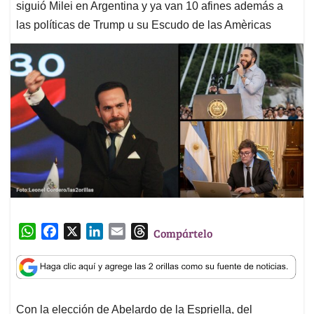
siguió Milei en Argentina y ya van 10 afines además a
las políticas de Trump u su Escudo de las Amèricas
W
F
X
L
E
T
Compártelo
h
a
i
m
h
a
c
n
a
r
t
e
k
i
e
s
b
e
l
a
Con la elección de Abelardo de la Espriella, del