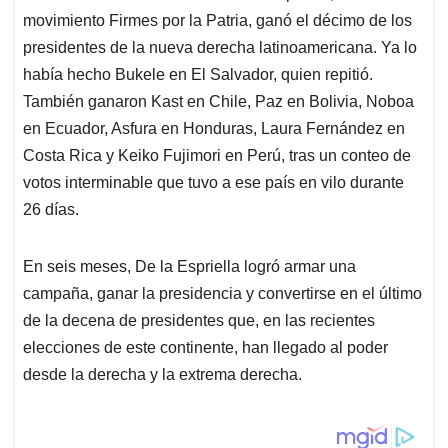
A
o
d
d
movimiento Firmes por la Patria, ganó el décimo de los
p
o
I
s
p
k
n
presidentes de la nueva derecha latinoamericana. Ya lo
había hecho Bukele en El Salvador, quien repitió.
También ganaron Kast en Chile, Paz en Bolivia, Noboa
en Ecuador, Asfura en Honduras, Laura Fernández en
Costa Rica y Keiko Fujimori en Perú, tras un conteo de
votos interminable que tuvo a ese país en vilo durante
26 días.
En seis meses, De la Espriella logró armar una
campaña, ganar la presidencia y convertirse en el último
de la decena de presidentes que, en las recientes
elecciones de este continente, han llegado al poder
desde la derecha y la extrema derecha.