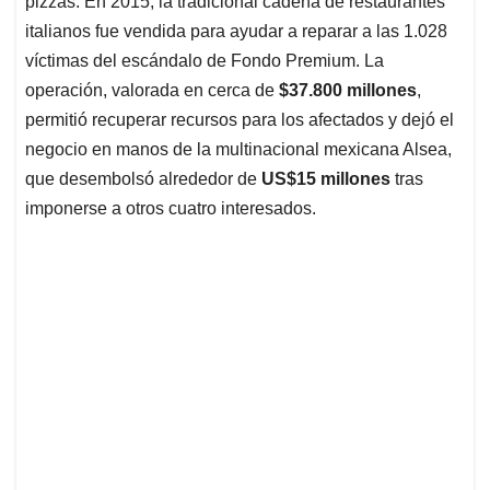
p
o
I
s
pizzas. En 2015, la tradicional cadena de restaurantes
p
k
n
italianos fue vendida para ayudar a reparar a las 1.028
víctimas del escándalo de Fondo Premium. La
operación, valorada en cerca de
$37.800 millones
,
permitió recuperar recursos para los afectados y dejó el
negocio en manos de la multinacional mexicana Alsea,
que desembolsó alrededor de
US$15 millones
tras
imponerse a otros cuatro interesados.