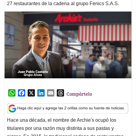
27 restaurantes de la cadena al grupo Fenics S.A.S.
W
F
X
L
E
T
Compártelo
h
a
i
m
h
a
c
n
a
r
t
e
k
i
e
Hace una década, el nombre de Archie's ocupó los
s
b
e
l
a
titulares por una razón muy distinta a sus pastas y
A
o
d
d