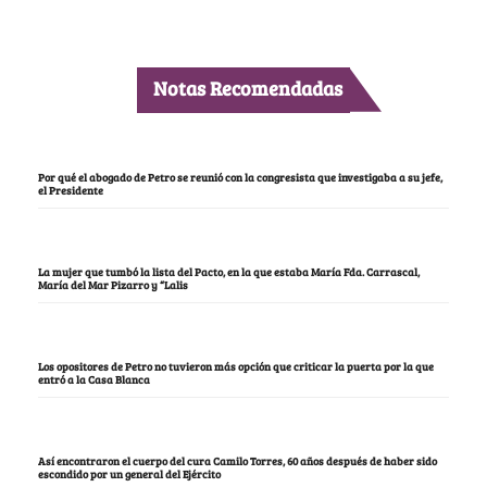
Notas Recomendadas
Por qué el abogado de Petro se reunió con la congresista que investigaba a su jefe,
el Presidente
La mujer que tumbó la lista del Pacto, en la que estaba María Fda. Carrascal,
María del Mar Pizarro y “Lalis
Los opositores de Petro no tuvieron más opción que criticar la puerta por la que
entró a la Casa Blanca
Así encontraron el cuerpo del cura Camilo Torres, 60 años después de haber sido
escondido por un general del Ejército