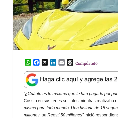
W
F
X
L
E
T
Compártelo
h
a
i
m
h
a
c
n
a
r
t
e
k
i
e
s
b
e
l
a
A
o
d
d
“¿Cuánto es lo máximo que te han pagado por pub
p
o
I
s
Cossio en sus redes sociales mientras realizaba u
p
k
n
mismo para todo mundo. Una historia de 15 segund
millones, un Rees:l 50 millones”
inició respondie