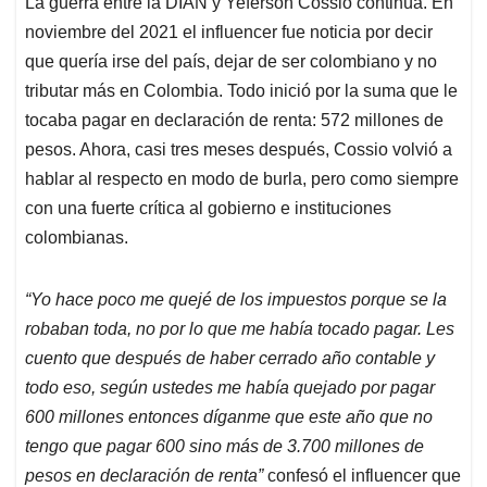
La guerra entre la DIAN y Yeferson Cossio continúa. En
s
b
e
l
a
noviembre del 2021 el influencer fue noticia por decir
A
o
d
d
p
o
I
s
que quería irse del país, dejar de ser colombiano y no
p
k
n
tributar más en Colombia. Todo inició por la suma que le
tocaba pagar en declaración de renta: 572 millones de
pesos. Ahora, casi tres meses después, Cossio volvió a
hablar al respecto en modo de burla, pero como siempre
con una fuerte crítica al gobierno e instituciones
colombianas.
“Yo hace poco me quejé de los impuestos porque se la
robaban toda, no por lo que me había tocado pagar. Les
cuento que después de haber cerrado año contable y
todo eso, según ustedes me había quejado por pagar
600 millones entonces díganme que este año que no
tengo que pagar 600 sino más de 3.700 millones de
pesos en declaración de renta”
confesó el influencer que