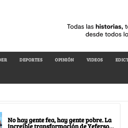
DER
DEPORTES
OPINIÓN
VIDEOS
EDIC
No hay gente fea, hay gente pobre. La
increíble transformación de Yeferson