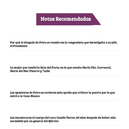
Notas Recomendadas
Por qué el abogado de Petro se reunió con la congresista que investigaba a su jefe,
el Presidente
La mujer que tumbó la lista del Pacto, en la que estaba María Fda. Carrascal,
María del Mar Pizarro y “Lalis
Los opositores de Petro no tuvieron más opción que criticar la puerta por la que
entró a la Casa Blanca
Así encontraron el cuerpo del cura Camilo Torres, 60 años después de haber sido
escondido por un general del Ejército