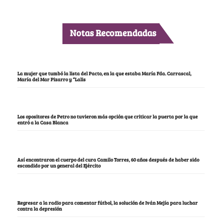
Notas Recomendadas
La mujer que tumbó la lista del Pacto, en la que estaba María Fda. Carrascal,
María del Mar Pizarro y “Lalis
Los opositores de Petro no tuvieron más opción que criticar la puerta por la que
entró a la Casa Blanca
Así encontraron el cuerpo del cura Camilo Torres, 60 años después de haber sido
escondido por un general del Ejército
Regresar a la radio para comentar fútbol, la solución de Iván Mejía para luchar
contra la depresión