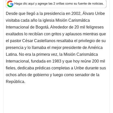
a
c
n
a
r
t
e
k
i
e
Desde que llegó a la presidencia en 2002, Álvaro Uribe
s
b
e
l
a
visitaba cada año la iglesia Misión Carismática
A
o
d
d
p
o
I
s
Internacional de Bogotá. Alrededor de 20 mil feligreses
p
k
n
exaltados lo recibían con gritos y aplausos mientras que
el pastor César Castellanos resaltaba el privilegio de su
presencia y lo llamaba el mejor presidente de América
Latina. No era la primera vez, la Misión Carismática
Internacional, fundada en 1983 y que hoy reúne 200 mil
fieles, dedicaba prédicas completas a Uribe durante sus
ochos años de gobierno y luego como senador de la
República.