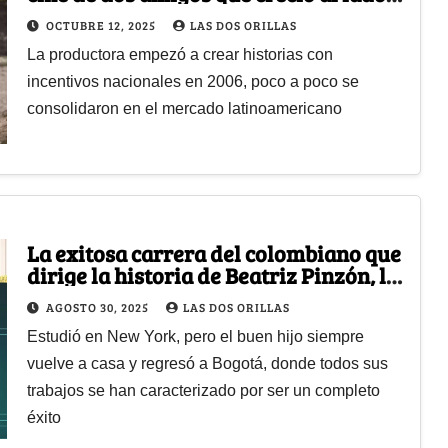
de Netflix con series como 'Cien años
OCTUBRE 12, 2025
LAS DOS ORILLAS
de soledad'
La productora empezó a crear historias con
incentivos nacionales en 2006, poco a poco se
consolidaron en el mercado latinoamericano
La exitosa carrera del colombiano que
dirige la historia de Beatriz Pinzón, la
fea más codiciada de la TV
AGOSTO 30, 2025
LAS DOS ORILLAS
Estudió en New York, pero el buen hijo siempre
vuelve a casa y regresó a Bogotá, donde todos sus
trabajos se han caracterizado por ser un completo
éxito