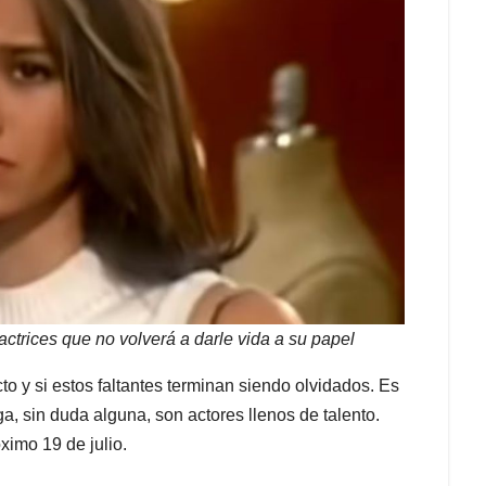
actrices que no volverá a darle vida a su papel
o y si estos faltantes terminan siendo olvidados. Es
a, sin duda alguna, son actores llenos de talento.
ximo 19 de julio.