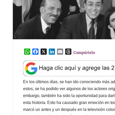
W
F
X
L
E
T
Compártelo
h
a
i
m
h
a
c
n
a
r
t
e
k
i
e
s
b
e
l
a
A
o
d
d
En los últimos días, se han ido conociendo más a
p
o
I
s
estos, se ha podido ver algunos de los actores or
p
k
n
embargo, también ha sido la oportunidad para darl
esta historia. Esto ha causado gran emoción en tod
marcó un antes y un después en la televisión colom