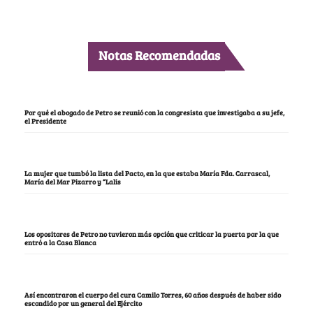
Notas Recomendadas
Por qué el abogado de Petro se reunió con la congresista que investigaba a su jefe,
el Presidente
La mujer que tumbó la lista del Pacto, en la que estaba María Fda. Carrascal,
María del Mar Pizarro y “Lalis
Los opositores de Petro no tuvieron más opción que criticar la puerta por la que
entró a la Casa Blanca
Así encontraron el cuerpo del cura Camilo Torres, 60 años después de haber sido
escondido por un general del Ejército