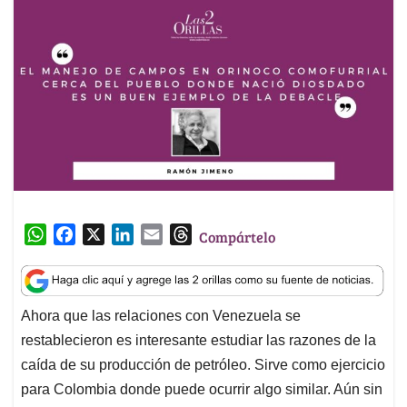
W
F
X
L
E
T
Compártelo
h
a
i
m
h
a
c
n
a
r
t
e
k
i
e
Ahora que las relaciones con Venezuela se
s
b
e
l
a
restablecieron es interesante estudiar las razones de la
A
o
d
d
p
o
I
s
caída de su producción de petróleo. Sirve como ejercicio
p
k
n
para Colombia donde puede ocurrir algo similar. Aún sin