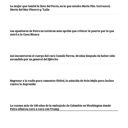
La mujer que tumbó la lista del Pacto, en la que estaba María Fda. Carrascal,
María del Mar Pizarro y “Lalis
Los opositores de Petro no tuvieron más opción que criticar la puerta por la que
entró a la Casa Blanca
Así encontraron el cuerpo del cura Camilo Torres, 60 años después de haber sido
escondido por un general del Ejército
Regresar a la radio para comentar fútbol, la solución de Iván Mejía para luchar
contra la depresión
La casona más de 100 años de la embajada de Colombia en Washington donde
Petro afinó su cara a cara con Trump