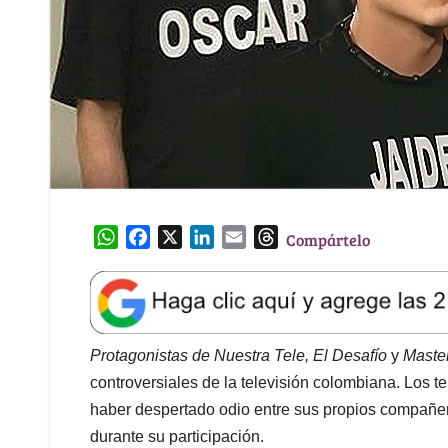
W
F
X
L
E
T
Compártelo
h
a
i
m
h
a
c
n
a
r
t
e
k
i
e
s
b
e
l
a
A
o
d
d
Protagonistas de Nuestra Tele, El Desafío
y
Maste
p
o
I
s
controversiales de la televisión colombiana. Los 
p
k
n
haber despertado odio entre sus propios compañe
durante su participación.