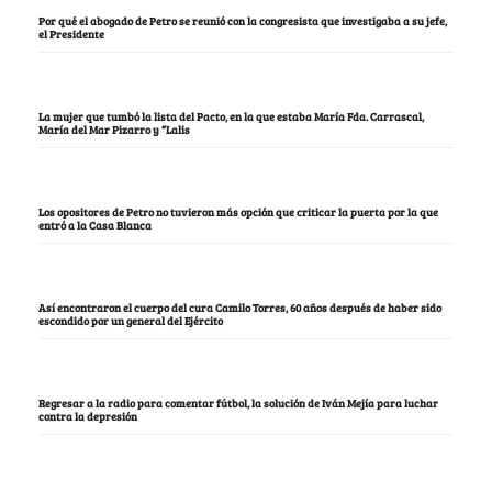
Por qué el abogado de Petro se reunió con la congresista que investigaba a su jefe,
el Presidente
La mujer que tumbó la lista del Pacto, en la que estaba María Fda. Carrascal,
María del Mar Pizarro y “Lalis
Los opositores de Petro no tuvieron más opción que criticar la puerta por la que
entró a la Casa Blanca
Así encontraron el cuerpo del cura Camilo Torres, 60 años después de haber sido
escondido por un general del Ejército
Regresar a la radio para comentar fútbol, la solución de Iván Mejía para luchar
contra la depresión