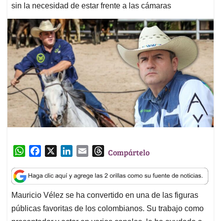
sin la necesidad de estar frente a las cámaras
W
F
X
L
E
T
Compártelo
h
a
i
m
h
a
c
n
a
r
t
e
k
i
e
Mauricio Vélez se ha convertido en una de las figuras
s
b
e
l
a
públicas favoritas de los colombianos. Su trabajo como
A
o
d
d