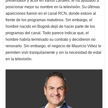
p
o
I
s
presentador y actor en varios canales, le ha ayudado a
p
k
n
posicionar mejor su nombre en la televisión. Su últimas
apariciones fueron en el canal RCN, donde estuvo al
frente de los programas matutinos. Sin embargo, el
hombre nacido en Bogotá dejó de hacer parte de los
programas del canal. Todo parece indicar que, el
hombre habría terminado su contrato y decidieron no
renovarlo. Sin embargo, el negocio de Mauricio Vélez le
permiten vivir tranquilamente y sin la necesidad de estar
en la televisión.