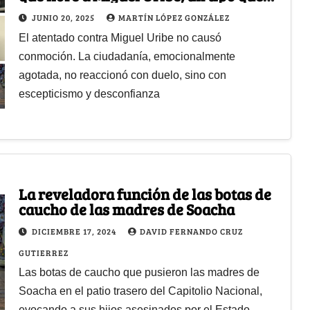
nunca lloró por nadie
JUNIO 20, 2025
MARTÍN LÓPEZ GONZÁLEZ
El atentado contra Miguel Uribe no causó
conmoción. La ciudadanía, emocionalmente
agotada, no reaccionó con duelo, sino con
escepticismo y desconfianza
La reveladora función de las botas de
caucho de las madres de Soacha
DICIEMBRE 17, 2024
DAVID FERNANDO CRUZ
GUTIERREZ
Las botas de caucho que pusieron las madres de
Soacha en el patio trasero del Capitolio Nacional,
evocando a sus hijos asesinados por el Estado,