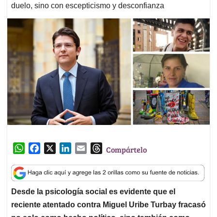
duelo, sino con escepticismo y desconfianza
W
F
X
L
E
T
Compártelo
h
a
i
m
h
a
c
n
a
r
t
e
k
i
e
Desde la psicología social es evidente que el
s
b
e
l
a
reciente atentado contra Miguel Uribe Turbay fracasó
A
o
d
d