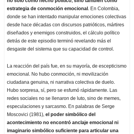
p
o
I
s
no solo como hecho político, sino también como
p
k
n
estrategia de conmoción emocional
. En Colombia,
donde se han intentado manipular emociones colectivas
desde hace décadas con discursos patrióticos, mártires
diseñados y enemigos construidos, el cálculo político
detrás de este episodio terminó revelando más el
desgaste del sistema que su capacidad de control.
La reacción del país fue, en su mayoría, de escepticismo
emocional. No hubo conmoción, ni movilización
ciudadana genuina, ni narrativa colectiva de duelo.
Hubo sorpresa, sí, pero se esfumó rápidamente. Las
redes sociales no se llenaron de luto, sino de memes,
especulaciones y sarcasmo. En palabras de Serge
Moscovici (1981),
el poder simbólico del
acontecimiento no encontró anclaje emocional ni
imaginario simbólico suficiente para articular una