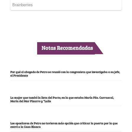
Notas Recomendadas
Por qué el abogado de Petro se reunió con la congresista que investigaba a su jefe,
el Presidente
La mujer que tumbó la lista del Pacto, en la que estaba María Fda. Carrascal,
María del Mar Pizarro y “Lalis
Los opositores de Petro no tuvieron más opción que criticar la puerta por la que
entró a la Casa Blanca