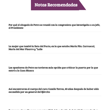
Notas Recomendadas
Por qué el abogado de Petro se reunió con la congresista que investigaba a su jefe,
el Presidente
La mujer que tumbó la lista del Pacto, en la que estaba María Fda. Carrascal,
María del Mar Pizarro y “Lalis
Los opositores de Petro no tuvieron más opción que criticar la puerta por la que
entró a la Casa Blanca
Así encontraron el cuerpo del cura Camilo Torres, 60 años después de haber sido
escondido por un general del Ejército