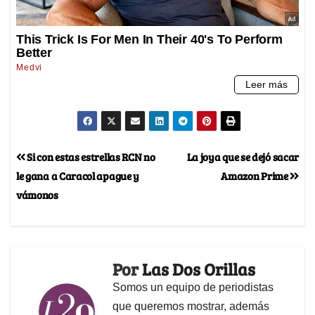
Si con estas estrellas RCN no
La joya que se dejó sacar
le gana a Caracol apague y
Amazon Prime
vámonos
Por
Las Dos Orillas
Somos un equipo de periodistas
que queremos mostrar, además