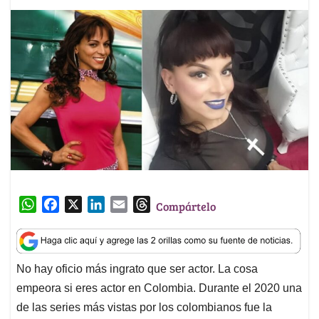
W
F
X
L
E
T
Compártelo
h
a
i
m
h
a
c
n
a
r
t
e
k
i
e
No hay oficio más ingrato que ser actor. La cosa
s
b
e
l
a
empeora si eres actor en Colombia. Durante el 2020 una
A
o
d
d
p
o
I
s
de las series más vistas por los colombianos fue la