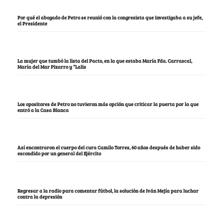
Por qué el abogado de Petro se reunió con la congresista que investigaba a su jefe,
el Presidente
La mujer que tumbó la lista del Pacto, en la que estaba María Fda. Carrascal,
María del Mar Pizarro y “Lalis
Los opositores de Petro no tuvieron más opción que criticar la puerta por la que
entró a la Casa Blanca
Así encontraron el cuerpo del cura Camilo Torres, 60 años después de haber sido
escondido por un general del Ejército
Regresar a la radio para comentar fútbol, la solución de Iván Mejía para luchar
contra la depresión