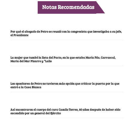
Notas Recomendadas
Por qué el abogado de Petro se reunió con la congresista que investigaba a su jefe,
el Presidente
La mujer que tumbó la lista del Pacto, en la que estaba María Fda. Carrascal,
María del Mar Pizarro y “Lalis
Los opositores de Petro no tuvieron más opción que criticar la puerta por la que
entró a la Casa Blanca
Así encontraron el cuerpo del cura Camilo Torres, 60 años después de haber sido
escondido por un general del Ejército