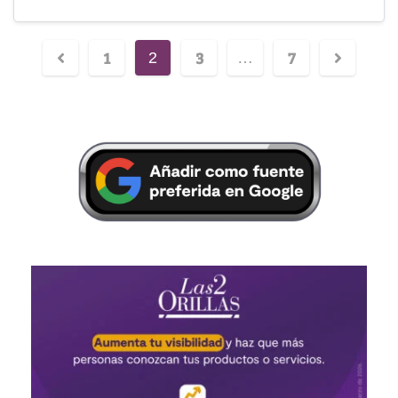
1
3
7
2
…