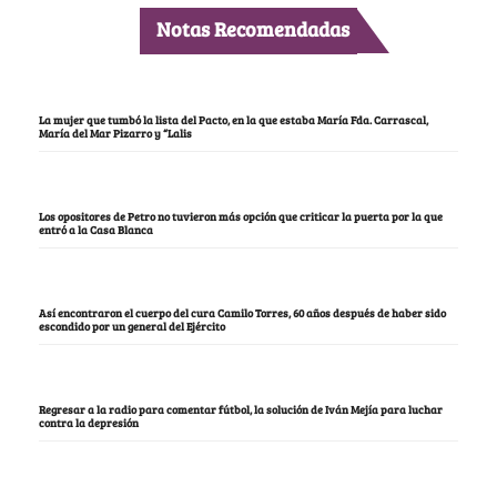
Notas Recomendadas
La mujer que tumbó la lista del Pacto, en la que estaba María Fda. Carrascal,
María del Mar Pizarro y “Lalis
Los opositores de Petro no tuvieron más opción que criticar la puerta por la que
entró a la Casa Blanca
Así encontraron el cuerpo del cura Camilo Torres, 60 años después de haber sido
escondido por un general del Ejército
Regresar a la radio para comentar fútbol, la solución de Iván Mejía para luchar
contra la depresión