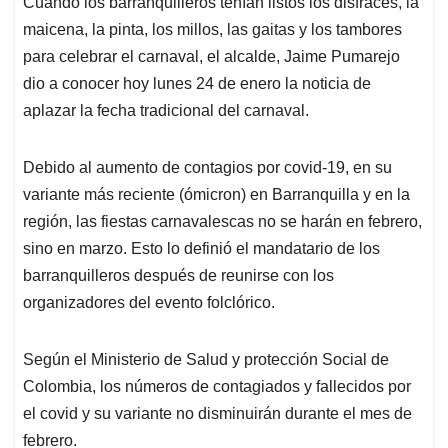
Cuando los barranquilleros tenían listos los disfraces, la
s
b
e
l
a
maicena, la pinta, los millos, las gaitas y los tambores
A
o
d
d
p
o
I
s
para celebrar el carnaval, el alcalde, Jaime Pumarejo
p
k
n
dio a conocer hoy lunes 24 de enero la noticia de
aplazar la fecha tradicional del carnaval.
Debido al aumento de contagios por covid-19, en su
variante más reciente (ómicron) en Barranquilla y en la
región, las fiestas carnavalescas no se harán en febrero,
sino en marzo. Esto lo definió el mandatario de los
barranquilleros después de reunirse con los
organizadores del evento folclórico.
Según el Ministerio de Salud y protección Social de
Colombia, los números de contagiados y fallecidos por
el covid y su variante no disminuirán durante el mes de
febrero.