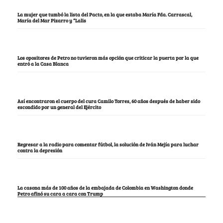
La mujer que tumbó la lista del Pacto, en la que estaba María Fda. Carrascal,
María del Mar Pizarro y “Lalis
Los opositores de Petro no tuvieron más opción que criticar la puerta por la que
entró a la Casa Blanca
Así encontraron el cuerpo del cura Camilo Torres, 60 años después de haber sido
escondido por un general del Ejército
Regresar a la radio para comentar fútbol, la solución de Iván Mejía para luchar
contra la depresión
La casona más de 100 años de la embajada de Colombia en Washington donde
Petro afinó su cara a cara con Trump