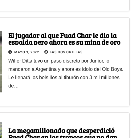
El jugador al que Fuad Char le dio la
espalda pero ahora es su mina de oro
MAYO 3, 2022
LAS DOS ORILLAS
Willer Ditta tuvo un paso discreto por Junior, lo
mandaron a Argentina y ahora es ídolo del Old Boys.
Le llenará los bolsillos al tiburón con 3 mil millones
de…
La megamillonada que desperdició
Fuad Char en los troncos que no dan la