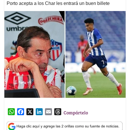
Porto acepta a los Char les entrará un buen billete
W
F
X
L
E
T
Compártelo
h
a
i
m
h
a
c
n
a
r