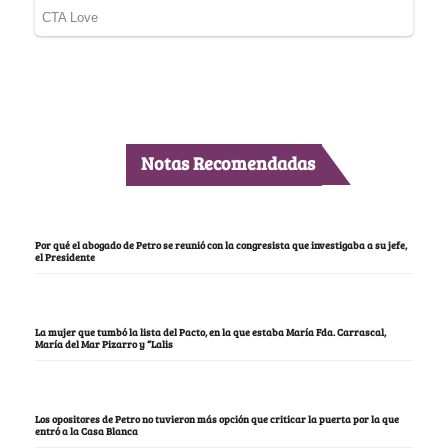
Notas Recomendadas
Por qué el abogado de Petro se reunió con la congresista que investigaba a su jefe,
el Presidente
La mujer que tumbó la lista del Pacto, en la que estaba María Fda. Carrascal,
María del Mar Pizarro y “Lalis
Los opositores de Petro no tuvieron más opción que criticar la puerta por la que
entró a la Casa Blanca