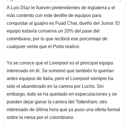
t
e
k
i
e
A Luis Díaz le llueven pretendientes de Inglaterra y el
s
b
e
l
a
más contento con este desfile de equipos para
A
o
d
d
p
o
I
s
conquistar al guajiro es Fuad Char, dueño del Junior. El
p
k
n
equipo todavía conserva un 20% del pase del
colombiano, por lo que recibirá ese porcentaje de
cualquier venta que el Porto realice.
Ya se conoce que el Liverpool es el principal equipo
interesado en él. Se rumoreó que también lo querían
antes equipos de Italia, pero el Liverpool siempre ha
sido el abanderado en la carrera por Lucho. Sin
embargo, todo se ha quedado en especulaciones y se
pueden dejar ganar la carrera del Tottenham, otro
interesado de última hora que ya puso una oferta formal
sobre la mesa por el colombiano.