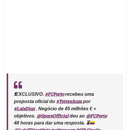
#FCPorto
❗️EXCLUSIVO.
recebeu uma
#Tottenham
proposta oficial do
por
#LuisDiaz
. Negócio de 45 milhões € +
@SpursOfficial
@FCPorto
objetivos.
deu ao
48 horas para dar uma resposta.
⏳
@LuisFDiaz19
pic.twitter.com/tiFh51ns2c