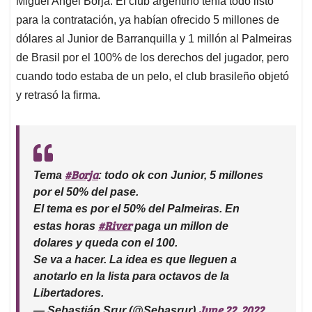
p
o
I
s
Miguel Angel Borja. El club argentino tenía todo listo
p
k
n
para la contratación, ya habían ofrecido 5 millones de
dólares al Junior de Barranquilla y 1 millón al Palmeiras
de Brasil por el 100% de los derechos del jugador, pero
cuando todo estaba de un pelo, el club brasileño objetó
y retrasó la firma.
#Borja
Tema
: todo ok con Junior, 5 millones
por el 50% del pase.
El tema es por el 50% del Palmeiras. En
#River
estas horas
paga un millon de
dolares y queda con el 100.
Se va a hacer. La idea es que lleguen a
anotarlo en la lista para octavos de la
Libertadores.
June 22, 2022
— Sebastián Srur (@Sebasrur)