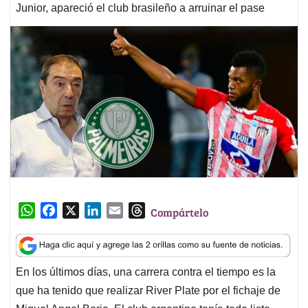
Junior, apareció el club brasileño a arruinar el pase
W
F
X
L
E
T
Compártelo
h
a
i
m
h
a
c
n
a
r
t
e
k
i
e
En los últimos días, una carrera contra el tiempo es la
s
b
e
l
a
que ha tenido que realizar River Plate por el fichaje de
A
o
d
d