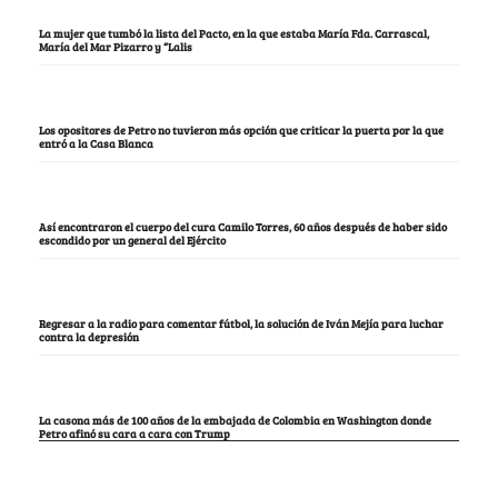
La mujer que tumbó la lista del Pacto, en la que estaba María Fda. Carrascal,
María del Mar Pizarro y “Lalis
Los opositores de Petro no tuvieron más opción que criticar la puerta por la que
entró a la Casa Blanca
Así encontraron el cuerpo del cura Camilo Torres, 60 años después de haber sido
escondido por un general del Ejército
Regresar a la radio para comentar fútbol, la solución de Iván Mejía para luchar
contra la depresión
La casona más de 100 años de la embajada de Colombia en Washington donde
Petro afinó su cara a cara con Trump