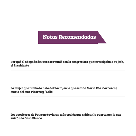
Notas Recomendadas
Por qué el abogado de Petro se reunió con la congresista que investigaba a su jefe,
el Presidente
La mujer que tumbó la lista del Pacto, en la que estaba María Fda. Carrascal,
María del Mar Pizarro y “Lalis
Los opositores de Petro no tuvieron más opción que criticar la puerta por la que
entró a la Casa Blanca