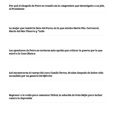
Por qué el abogado de Petro se reunió con la congresista que investigaba a su jefe,
el Presidente
La mujer que tumbó la lista del Pacto, en la que estaba María Fda. Carrascal,
María del Mar Pizarro y “Lalis
Los opositores de Petro no tuvieron más opción que criticar la puerta por la que
entró a la Casa Blanca
Así encontraron el cuerpo del cura Camilo Torres, 60 años después de haber sido
escondido por un general del Ejército
Regresar a la radio para comentar fútbol, la solución de Iván Mejía para luchar
contra la depresión