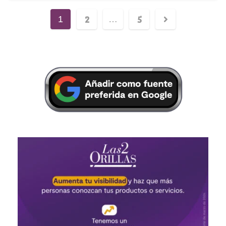
2
5
1
…