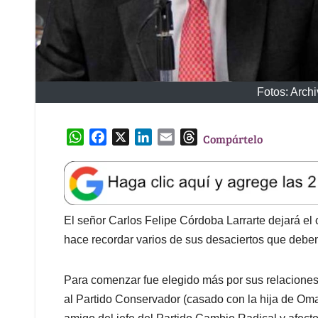
Fotos: Arch
W
F
X
L
E
T
Compártelo
h
a
i
m
h
a
c
n
a
r
t
e
k
i
e
s
b
e
l
a
A
o
d
d
El señor Carlos Felipe Córdoba Larrarte dejará el
p
o
I
s
hace recordar varios de sus desaciertos que deben
p
k
n
Para comenzar fue elegido más por sus relaciones 
al Partido Conservador (casado con la hija de Omar