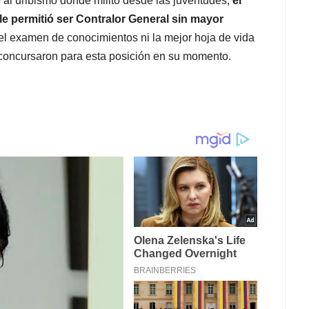
o al uribismo donde militó desde las juventudes,
el
e permitió ser Contralor General sin mayor
 el examen de conocimientos ni la mejor hoja de vida
e concursaron para esta posición en su momento.