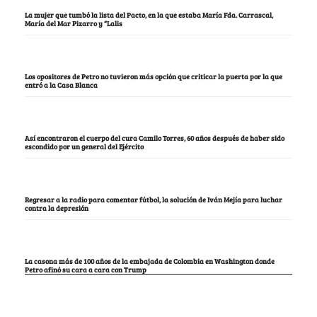
La mujer que tumbó la lista del Pacto, en la que estaba María Fda. Carrascal,
María del Mar Pizarro y “Lalis
Los opositores de Petro no tuvieron más opción que criticar la puerta por la que
entró a la Casa Blanca
Así encontraron el cuerpo del cura Camilo Torres, 60 años después de haber sido
escondido por un general del Ejército
Regresar a la radio para comentar fútbol, la solución de Iván Mejía para luchar
contra la depresión
La casona más de 100 años de la embajada de Colombia en Washington donde
Petro afinó su cara a cara con Trump