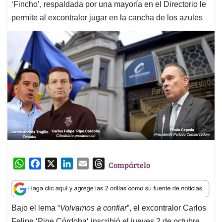
‘Fincho’, respaldada por una mayoría en el Directorio le
permite al excontralor jugar en la cancha de los azules
W
F
X
L
E
T
Compártelo
h
a
i
m
h
a
c
n
a
r
t
e
k
i
e
Bajo el lema “
Volvamos a confiar
”, el excontralor Carlos
s
b
e
l
a
Felipe ‘Pipe Córdoba‘ inscribió el jueves 2 de octubre