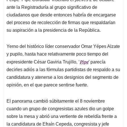
A
o
d
d
p
o
I
s
ante la Registraduría al grupo significativo de
p
k
n
ciudadanos que desde entonces habría de encargarse
del proceso de recolección de firmas que respaldarían
su aspiración a la presidencia de la República.
Yerno del histórico líder conservador Omar Yépes Alzate
y pupilo, hasta hace relativamente poco tiempo del
Pipe
expresidente César Gaviria Trujillo, ‘
’ parecía
decirles adiós a las fórmulas partidistas de respaldo a su
candidatura y atenerse a los designios del segmento de
opinión, en el que parece sentirse fuerte.
El panorama cambió súbitamente el 8 noviembre
cuando un grupo de congresistas azules dio un golpe
sobre la mesa y abrió una vertiente de rebeldía frente a
la candidatura de Efraín Cepeda, congresista y jefe