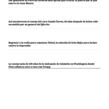
Los opositores de Petro no tuvieron más opción que criticar la puerta por la que
entró a la Casa Blanca
Así encontraron el cuerpo del cura Camilo Torres, 60 años después de haber sido
escondido por un general del Ejército
Regresar a la radio para comentar fútbol, la solución de Iván Mejía para luchar
contra la depresión
La casona más de 100 años de la embajada de Colombia en Washington donde
Petro afinó su cara a cara con Trump