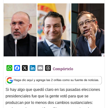
W
F
X
L
E
T
Compártelo
h
a
i
m
h
a
c
n
a
r
t
e
k
i
e
Si hay algo que quedó claro en las pasadas elecciones
s
b
e
l
a
presidenciales fue que la gente votó para que se
A
o
d
d
p
o
I
s
produzcan por lo menos dos cambios sustanciales: