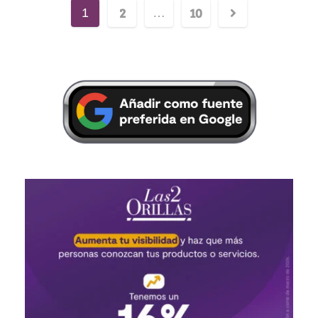
2
10
1
…