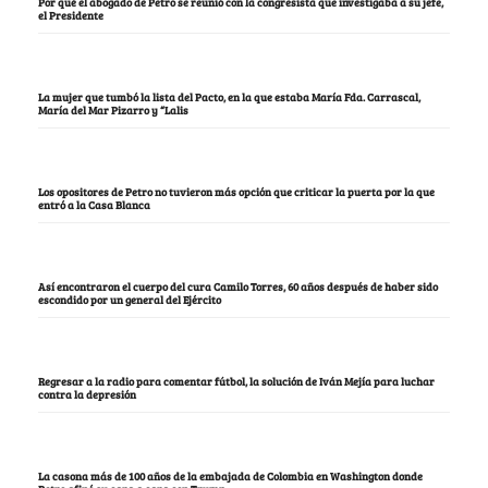
Por qué el abogado de Petro se reunió con la congresista que investigaba a su jefe,
el Presidente
La mujer que tumbó la lista del Pacto, en la que estaba María Fda. Carrascal,
María del Mar Pizarro y “Lalis
Los opositores de Petro no tuvieron más opción que criticar la puerta por la que
entró a la Casa Blanca
Así encontraron el cuerpo del cura Camilo Torres, 60 años después de haber sido
escondido por un general del Ejército
Regresar a la radio para comentar fútbol, la solución de Iván Mejía para luchar
contra la depresión
La casona más de 100 años de la embajada de Colombia en Washington donde