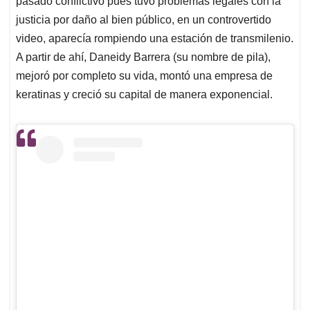
p
o
I
s
pasado conflictivo pues tuvo problemas legales con la
p
k
n
justicia por daño al bien público, en un controvertido
video, aparecía rompiendo una estación de transmilenio.
A partir de ahí, Daneidy Barrera (su nombre de pila),
mejoró por completo su vida, montó una empresa de
keratinas y creció su capital de manera exponencial.