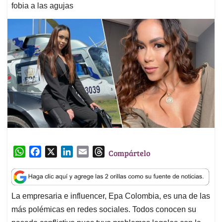
fobia a las agujas
W
F
X
L
E
T
Compártelo
h
a
i
m
h
a
c
n
a
r
t
e
k
i
e
La empresaria e influencer, Epa Colombia, es una de las
s
b
e
l
a
más polémicas en redes sociales. Todos conocen su
A
o
d
d