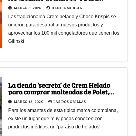
impulsar su negocio de helados en el
MARZO 8, 2026
DANIEL MURCIA
país
Las tradicionalea Crem helado y Choco Krispis se
unieron para desarrollar nuevos productos y
aprovechar los 100 mil congeladores que tienen los
Gilinski
La tienda ‘secreta’ de Crem Helado
para comprar malteadas de Polet,
cajas de 10 litros de helado y más
MARZO 18, 2025
LAS DOS ORILLAS
Para los amantes de esta típica marca colombiana,
existe un lugar que muy pocos conocen con
productos inéditos: un ‘paraíso de helados’