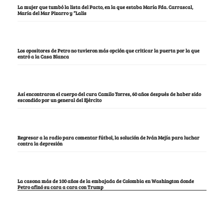
La mujer que tumbó la lista del Pacto, en la que estaba María Fda. Carrascal,
María del Mar Pizarro y “Lalis
Los opositores de Petro no tuvieron más opción que criticar la puerta por la que
entró a la Casa Blanca
Así encontraron el cuerpo del cura Camilo Torres, 60 años después de haber sido
escondido por un general del Ejército
Regresar a la radio para comentar fútbol, la solución de Iván Mejía para luchar
contra la depresión
La casona más de 100 años de la embajada de Colombia en Washington donde
Petro afinó su cara a cara con Trump