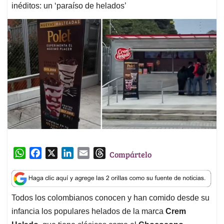
inéditos: un ‘paraíso de helados’
W
F
X
L
E
T
Compártelo
h
a
i
m
h
a
c
n
a
r
t
e
k
i
e
Todos los colombianos conocen y han comido desde su
s
b
e
l
a
infancia los populares helados de la marca
Crem
A
o
d
d