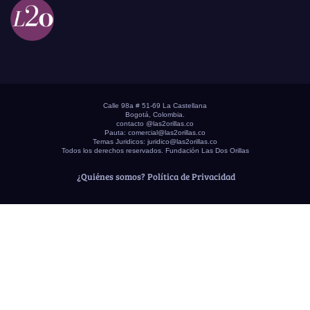
Calle 98a # 51-69 La Castellana
Bogotá, Colombia.
contacto @las2orillas.co
Pauta:
comercial@las2orillas.co
Temas Juridicos:
juridico@las2orillas.co
Todos los derechos reservados. Fundación Las Dos Orillas
¿Quiénes somos?
Política de Privacidad