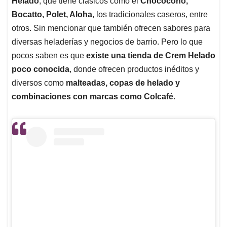
p
o
I
s
Helado
, que tiene clásicos como el
Chococono,
p
k
n
Bocatto, Polet, Aloha
, los tradicionales caseros, entre
otros. Sin mencionar que también ofrecen sabores para
diversas heladerías y negocios de barrio. Pero lo que
pocos saben es que
existe una tienda de Crem Helado
poco conocida
, donde ofrecen productos inéditos y
diversos como
malteadas, copas de helado y
combinaciones con marcas como Colcafé
.