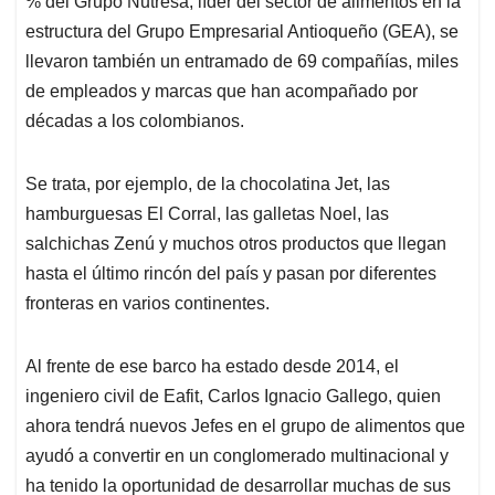
p
o
I
s
% del Grupo Nutresa, líder del sector de alimentos en la
p
k
n
estructura del Grupo Empresarial Antioqueño (GEA), se
llevaron también un entramado de 69 compañías, miles
de empleados y marcas que han acompañado por
décadas a los colombianos.
Se trata, por ejemplo, de la chocolatina Jet, las
hamburguesas El Corral, las galletas Noel, las
salchichas Zenú y muchos otros productos que llegan
hasta el último rincón del país y pasan por diferentes
fronteras en varios continentes.
Al frente de ese barco ha estado desde 2014, el
ingeniero civil de Eafit, Carlos Ignacio Gallego, quien
ahora tendrá nuevos Jefes en el grupo de alimentos que
ayudó a convertir en un conglomerado multinacional y
ha tenido la oportunidad de desarrollar muchas de sus