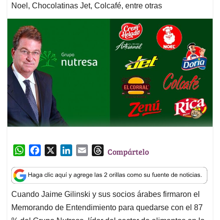
Noel, Chocolatinas Jet, Colcafé, entre otras
W
F
X
L
E
T
Compártelo
h
a
i
m
h
a
c
n
a
r
t
e
k
i
e
Cuando Jaime Gilinski y sus socios árabes firmaron el
s
b
e
l
a
Memorando de Entendimiento para quedarse con el 87
A
o
d
d