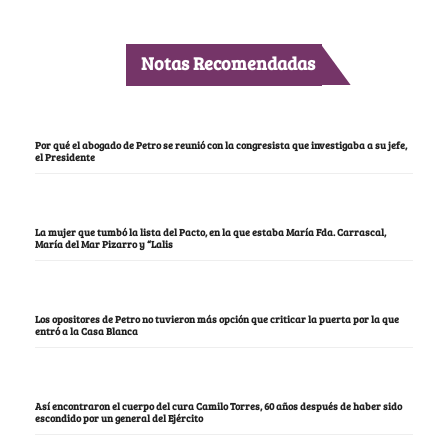
Notas Recomendadas
Por qué el abogado de Petro se reunió con la congresista que investigaba a su jefe,
el Presidente
La mujer que tumbó la lista del Pacto, en la que estaba María Fda. Carrascal,
María del Mar Pizarro y “Lalis
Los opositores de Petro no tuvieron más opción que criticar la puerta por la que
entró a la Casa Blanca
Así encontraron el cuerpo del cura Camilo Torres, 60 años después de haber sido
escondido por un general del Ejército