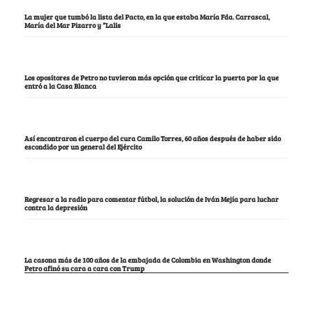
La mujer que tumbó la lista del Pacto, en la que estaba María Fda. Carrascal,
María del Mar Pizarro y “Lalis
Los opositores de Petro no tuvieron más opción que criticar la puerta por la que
entró a la Casa Blanca
Así encontraron el cuerpo del cura Camilo Torres, 60 años después de haber sido
escondido por un general del Ejército
Regresar a la radio para comentar fútbol, la solución de Iván Mejía para luchar
contra la depresión
La casona más de 100 años de la embajada de Colombia en Washington donde
Petro afinó su cara a cara con Trump